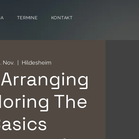
IA
TERMINE
KONTAKT
6. Nov.
  |  
Hildesheim
 Arranging
loring The
asics