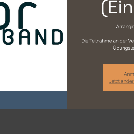
(Ei
Arrangi
Die Teilnahme an der Ve
Übungslei
Anm
Jetzt ande