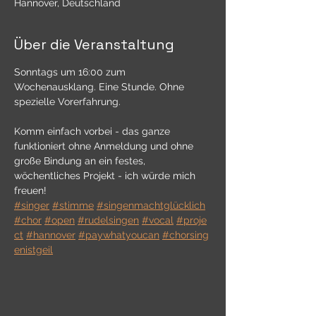
Hannover, Deutschland
Über die Veranstaltung
Sonntags um 16:00 zum 
Wochenausklang. Eine Stunde. Ohne 
spezielle Vorerfahrung.
Komm einfach vorbei - das ganze 
funktioniert ohne Anmeldung und ohne 
große Bindung an ein festes, 
wöchentliches Projekt - ich würde mich 
freuen! 
#singer
#stimme
#singenmachtglücklich
#chor
#open
#rudelsingen
#vocal
#proje
ct
#hannover
#paywhatyoucan
#chorsing
enistgeil