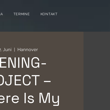
IA
TERMINE
KONTAKT
12. Juni
  |  
Hannover
ENING-
OJECT –
re Is My