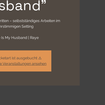
sband"
ritten – selbstständiges Arbeiten im
rstimmigen Setting
 Is My Husband | Raye
cketart ist ausgebucht ⚠️
re Veranstaltungen ansehen