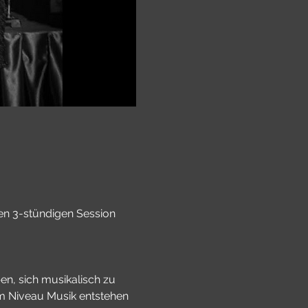
ven 3-stündigen Session 
n, sich musikalisch zu 
m Niveau Musik entstehen 