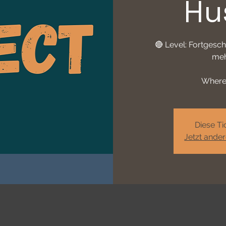
Hu
🔴 Level: Fortgesch
meh
Where
Diese Ti
Jetzt ande