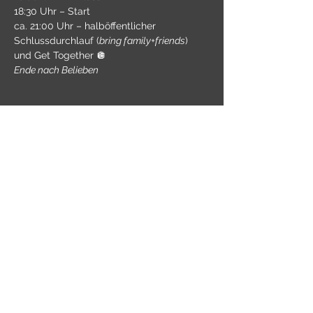
18:30 Uhr – Start
ca. 21:00 Uhr – halböffentlicher 
Schlussdurchlauf (
bring family+friends
) 
und Get Together 🪩
Ende nach Belieben